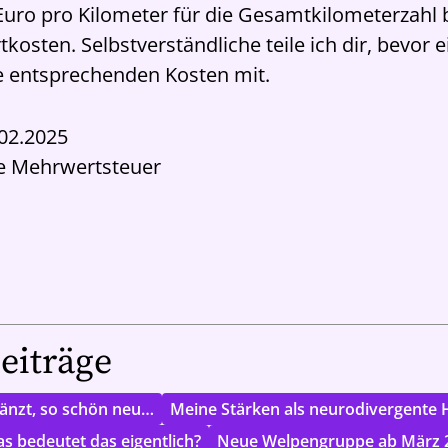
Euro pro Kilometer für die Gesamtkilometerzahl 
tkosten. Selbstverständliche teile ich dir, bevor
die entsprechenden Kosten mit.
.02.2025
ive Mehrwertsteuer
eiträge
länzt, so schön neu…
Meine Stärken als neurodivergente 
s bedeutet das eigentlich?
Neue Welpengruppe ab März 