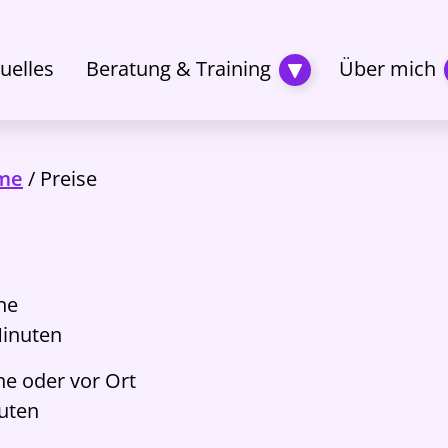
Ein-
uelles
Beratung & Training
Über mich
und
ausklappen
Beratung
&
me
/
Preise
Training
Untermenü
ine
Minuten
ine oder vor Ort
nuten