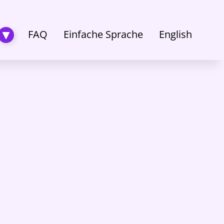
Ein-
FAQ
Einfache Sprache
English
und
ausklappen
Über
mich
Untermenü