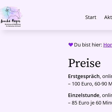
Zum
Hauptinhalt
Start
Akt
springen
Du bist hier:
Ho
Preise
Erstgespräch
, onl
– 100 Euro, 60-90 
Einzelstunde
, onl
– 85 Euro je 60 Mi