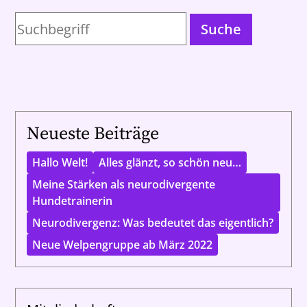
Suche
Neueste Beiträge
Hallo Welt!
Alles glänzt, so schön neu…
Meine Stärken als neurodivergente
Hundetrainerin
Neurodivergenz: Was bedeutet das eigentlich?
Neue Welpengruppe ab März 2022